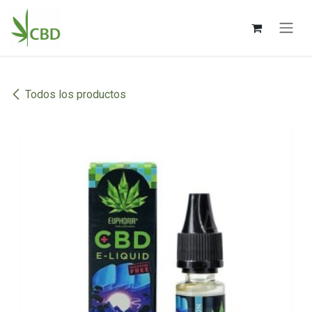
Ir al contenido
Todos los productos