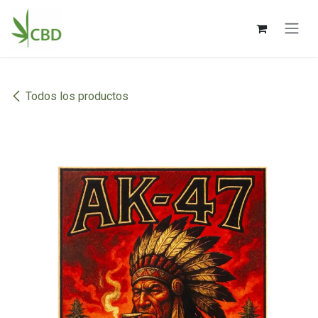
Ir al contenido
Todos los productos