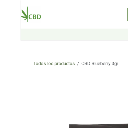
Ir al contenido
Inicio
Tienda
Sobre nosotros
Todos los productos
CBD Blueberry 3gr