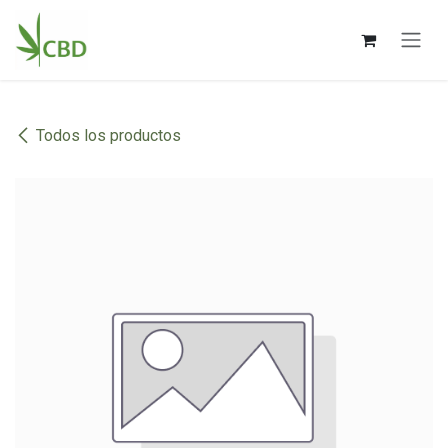
Ir al contenido
Todos los productos