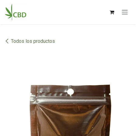
Ir al contenido
Todos los productos