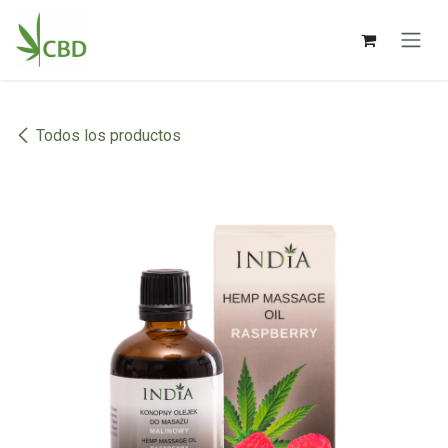
Ir al contenido
Todos los productos