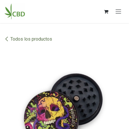
Ir al contenido
Todos los productos