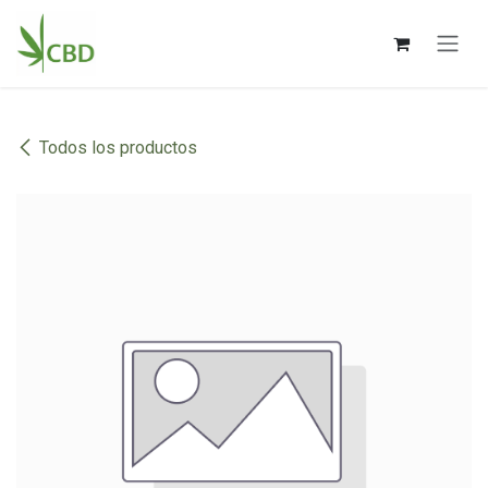
Ir al contenido
Todos los productos