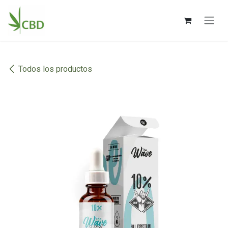
Ir al contenido
Todos los productos