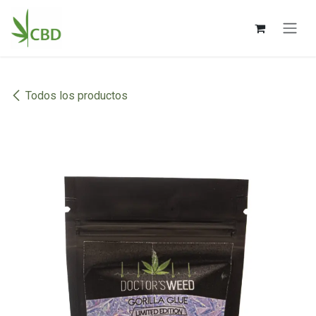
Ir al contenido
Todos los productos