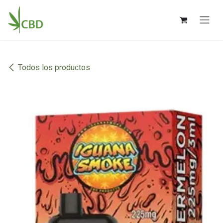
Ir al contenido
Todos los productos