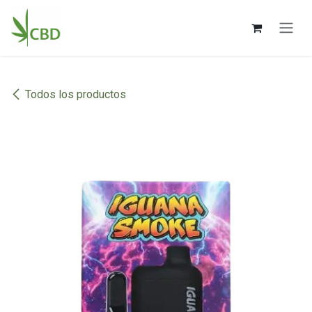
Ir al contenido
Todos los productos