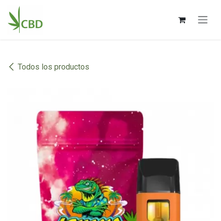
Ir al contenido
Todos los productos