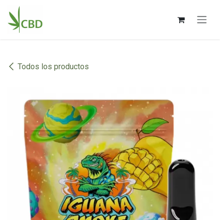
Ir al contenido
Todos los productos