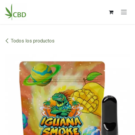
Ir al contenido
Todos los productos