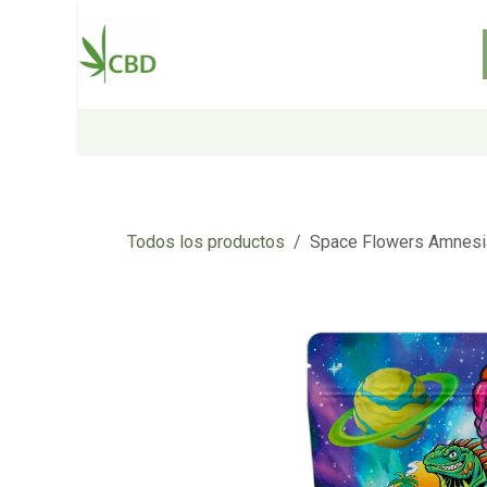
Ir al contenido
Inicio
Tienda
Sobre nosotros
Todos los productos
Space Flowers Amnesi