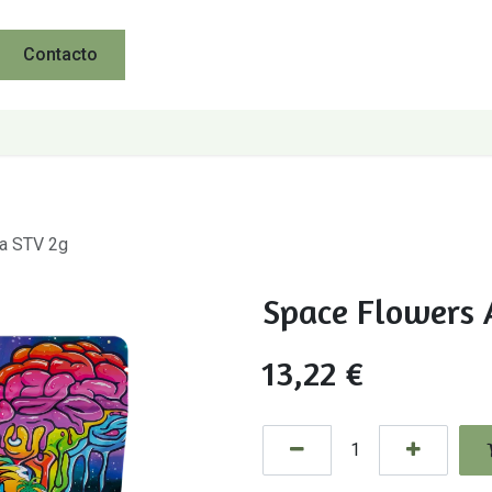
Contacto
a STV 2g
Space Flowers 
13,22
€