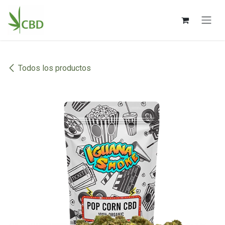
Ir al contenido
Todos los productos