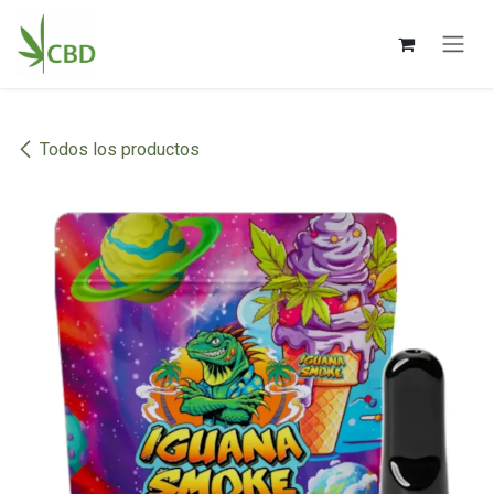
Ir al contenido
Todos los productos