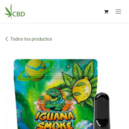
Ir al contenido
Todos los productos