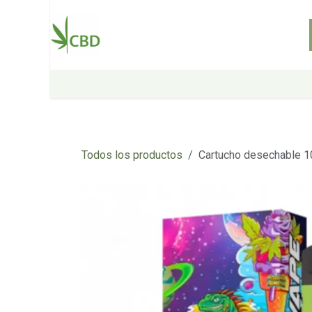
Ir al contenido
Inicio
Tienda
Sobre nosotros
Todos los productos
Cartucho desechable 10