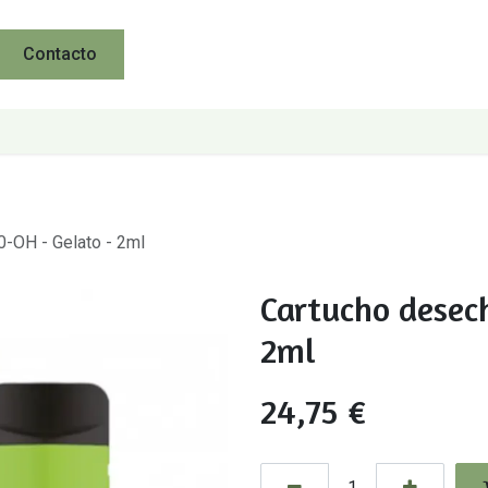
Contacto
-OH - Gelato - 2ml
Cartucho desec
2ml
24,75
€