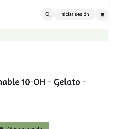
Iniciar sesión
hable 10-OH - Gelato -
Añadir a la cesta