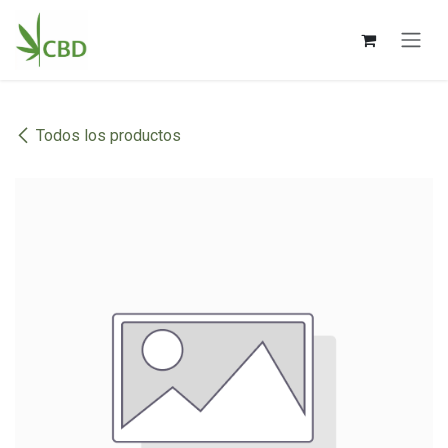
Ir al contenido
Todos los productos