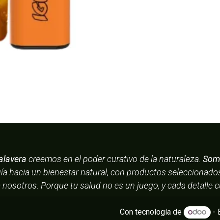
alavera
creemos en el poder curativo de la naturaleza.
Somo
uía hacia un bienestar natural, con productos seleccionad
a nosotros. Porque tu salud no es un juego, y cada detalle 
Con tecnología de
- 