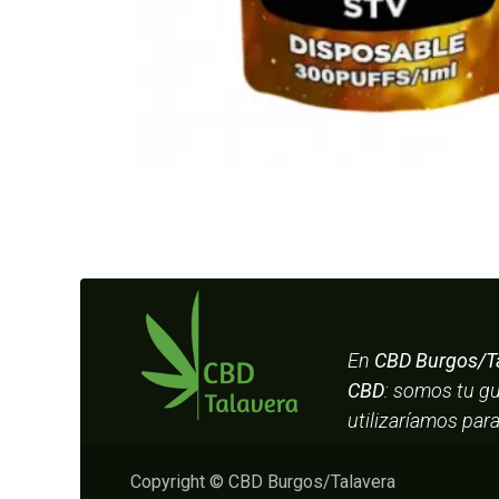
En
CBD Burgos/T
CBD
: somos tu g
utilizaríamos par
Copyright © CBD Burgos/Talavera