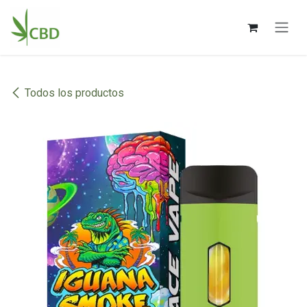
Ir al contenido
Todos los productos