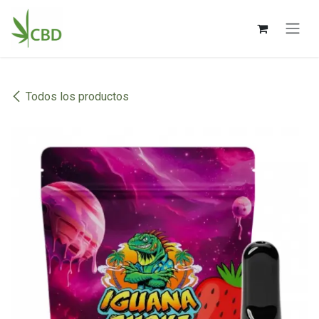
Ir al contenido
Todos los productos