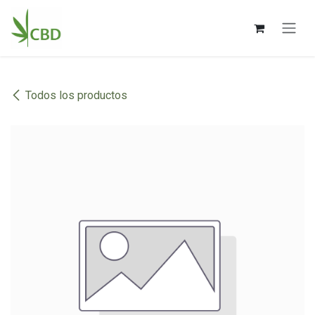
Ir al contenido
Todos los productos