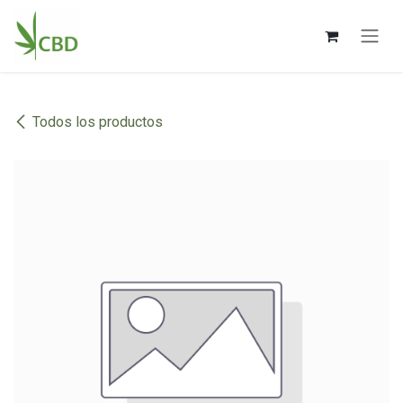
Ir al contenido
Todos los productos