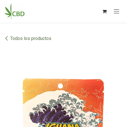
Ir al contenido
Todos los productos