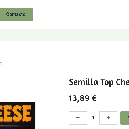
Contacto
+1
Semilla Top Ch
13,89
€