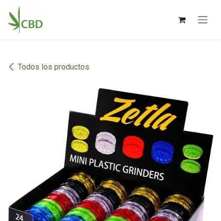
Ir al contenido
Todos los productos