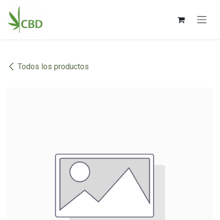
Ir al contenido
Todos los productos