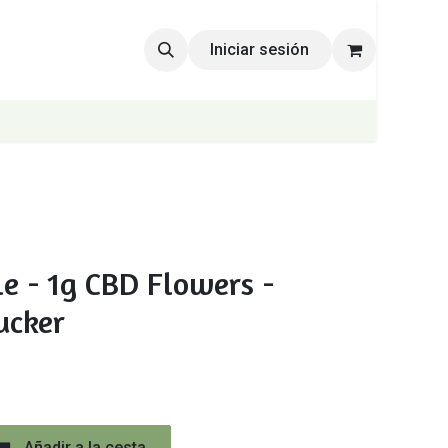
Iniciar sesión
e - 1g CBD Flowers -
ucker
Añadir a la cesta