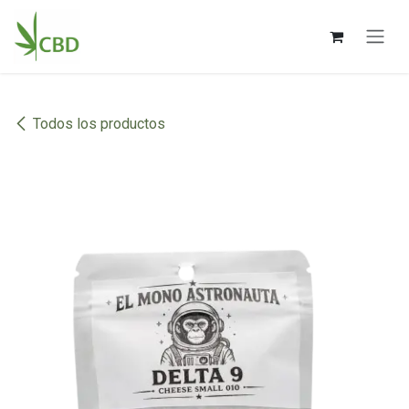
Ir al contenido
Todos los productos