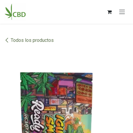
Ir al contenido
Todos los productos