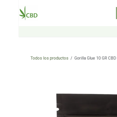
Ir al contenido
Inicio
Tienda
Sobre nosotros
Todos los productos
Gorilla Glue 10 GR CB