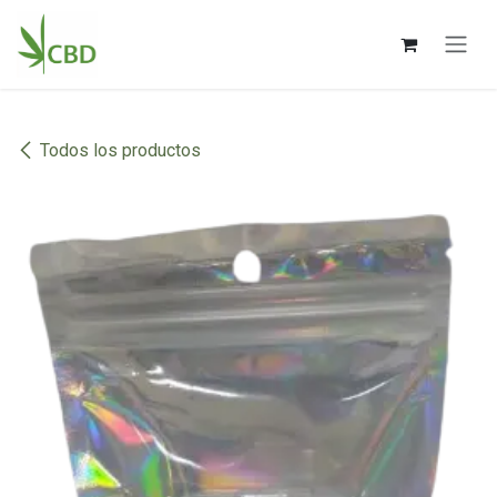
Ir al contenido
Todos los productos