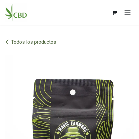
Ir al contenido
Todos los productos