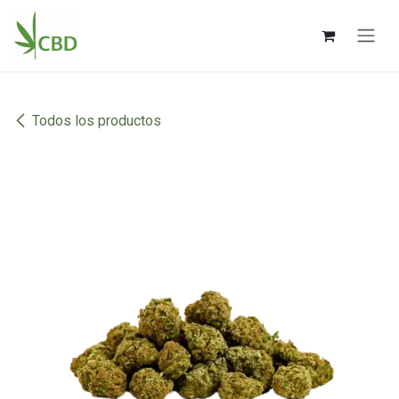
Ir al contenido
Todos los productos