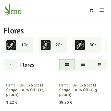
Ir al contenido
Flores
1Gr
2Gr
3Gr
Flores
Hemp - Dry Extract El
Hemp - Dry Extract El
Chapo - 30% OH+ (1g
Chapo - 30% OH+ (5g
pouch)
pouch)
8,22
€
35,50
€