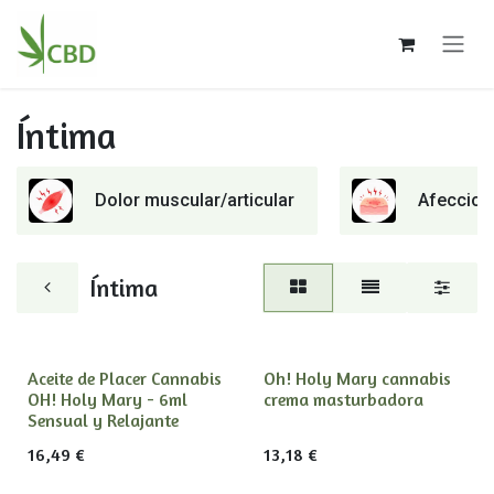
Ir al contenido
Íntima
Dolor muscular/articular
Afeccione
Íntima
Aceite de Placer Cannabis
Oh! Holy Mary cannabis
OH! Holy Mary - 6ml
crema masturbadora
Sensual y Relajante
16,49
€
13,18
€