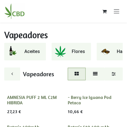
Ir al contenido
Vapeadores
Aceites
Flores
Hash
Vapeadores
AMNESIA PUFF 2 ML C2M
- Berry Ice Iguana Pod
HIBRIDA
Petaca
27,23
€
10,66
€
Batería 400mAh
Batería 510 400 mAh