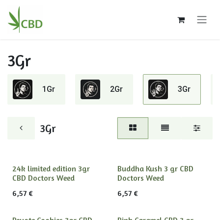
Ir al contenido
3Gr
1Gr
2Gr
3Gr
3Gr
24k limited edition 3gr
Buddha Kush 3 gr CBD
CBD Doctors Weed
Doctors Weed
6,57
€
6,57
€
Peyote Cookies 3gr CBD
Pink Caramel CBD 3 gr