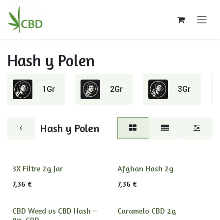
Ir al contenido
Hash y Polen
1Gr
2Gr
3Gr
Hash y Polen
3X Filtre 2g Jar
Afghan Hash 2g
7,36
€
7,36
€
CBD Weed vs CBD Hash –
Caramelo CBD 2g
9% CBD