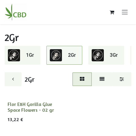
Ir al contenido
2Gr
1Gr
2Gr
3Gr
2Gr
Flor E8H Gorilla Glue
Space Flowers - 02 gr
13,22
€