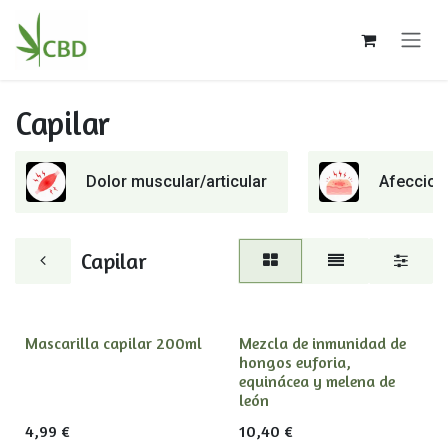
Ir al contenido
Capilar
Dolor muscular/articular
Afeccione
Capilar
Mascarilla capilar 200ml
Mezcla de inmunidad de
hongos euforia,
equinácea y melena de
león
4,99
€
10,40
€