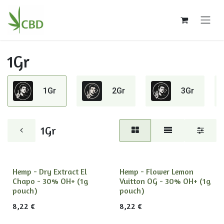
Ir al contenido
1Gr
1Gr
2Gr
3Gr
1Gr
Hemp - Dry Extract El
Hemp - Flower Lemon
Chapo - 30% OH+ (1g
Vuitton OG - 30% OH+ (1g
pouch)
pouch)
8,22
€
8,22
€