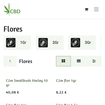
Ir al contenido
Flores
1Gr
2Gr
3Gr
Flores
C2m Smallbuds Harley 10
C2m flor 1gr
gr
40,08
€
8,22
€
C2m flor 3gr
C2m flor 5 Gr