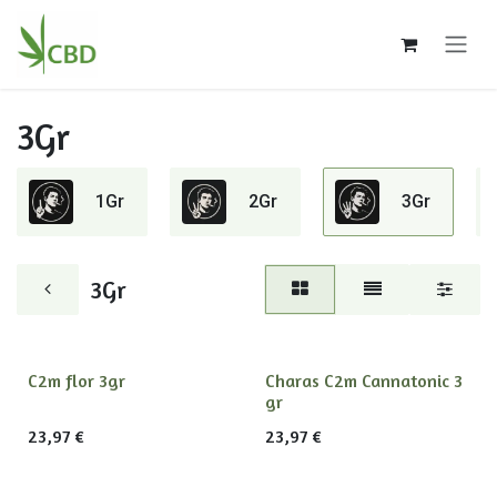
Ir al contenido
3Gr
1Gr
2Gr
3Gr
3Gr
C2m flor 3gr
Charas C2m Cannatonic 3
gr
23,97
€
23,97
€