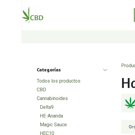
Ir al contenido
Inicio
Tienda
Sobre nosotros
Produ
Categorías
Ha
Todos los productos
CBD
Cannabinoides
Delta9
HE-Ananda
Magic Sauce
Or
HEC10