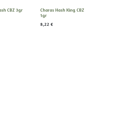
ash CBZ 3gr
Charas Hash King CBZ
1gr
8,22
€