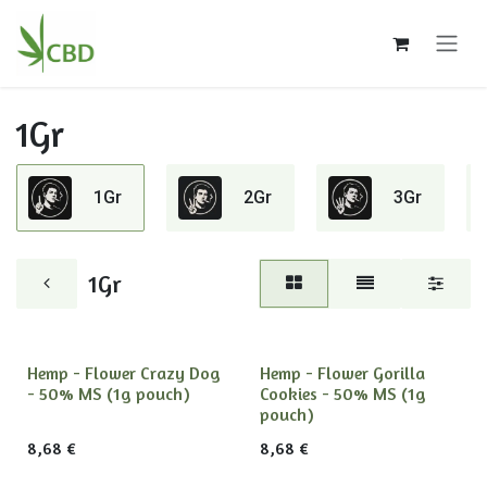
Ir al contenido
1Gr
1Gr
2Gr
3Gr
1Gr
Hemp - Flower Crazy Dog
Hemp - Flower Gorilla
- 50% MS (1g pouch)
Cookies - 50% MS (1g
pouch)
8,68
€
8,68
€