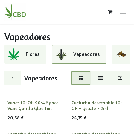
Ir al contenido
Vapeadores
Flores
Vapeadores
Vapeadores
Vaper 10-OH 90% Space
Cartucho desechable 10-
Vape Gorilla Glue 1ml
OH - Gelato - 2ml
20,58
€
24,75
€
Cartucho desechable 10-
Cartucho desechable 10-